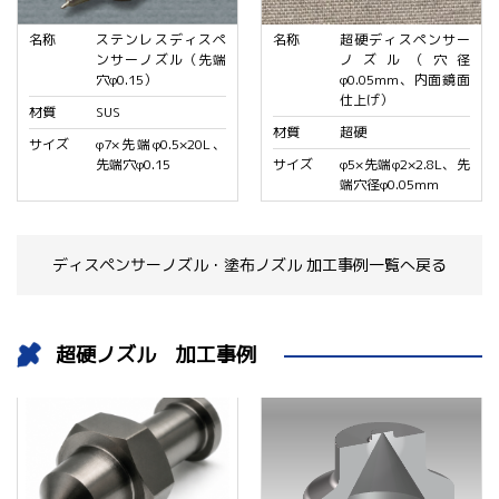
名称
ステンレスディスペ
名称
超硬ディスペンサー
ンサーノズル（先端
ノズル（穴径
穴φ0.15）
φ0.05mm、内面鏡面
仕上げ）
材質
SUS
材質
超硬
サイズ
φ7×先端φ0.5×20L、
先端穴φ0.15
サイズ
φ5×先端φ2×2.8L、先
端穴径φ0.05mm
ディスペンサーノズル・塗布ノズル 加工事例一覧へ戻る
超硬ノズル 加工事例