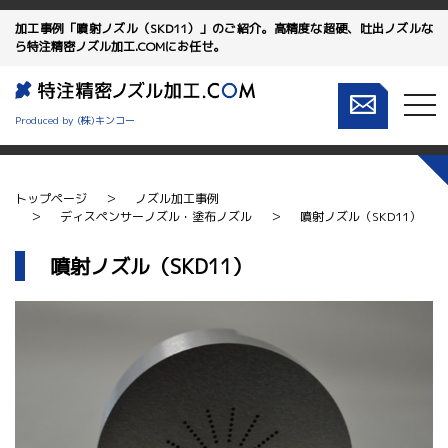
加工事例「噴射ノズル（SKD11）」のご紹介。高精度な超硬、吐出ノズルな
ら特注精密ノズル加工.COMにお任せ。
togg
navi
Produced by (株)キンコー
トップページ
ノズル加工事例
ディスペンサーノズル・塗布ノズル
噴射ノズル（SKD11）
噴射ノズル（SKD11）