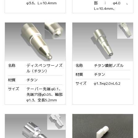
φ3.6、L=10.4mm
部：φ4.0、
L=10.4mm、
名称
ディスペンサーノズ
名称
チタン噴射ノズル
ル（チタン）
材質
チタン
材質
チタン
サイズ
φ1.3×φ2.0×L6.2
サイズ
テーパー先端φ0.1、
先端穴径φ0.05、軸部
φ1.3、全長5.2mm